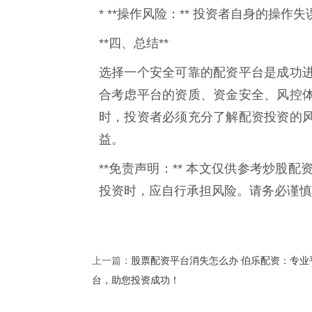
* **操作风险：** 投资者自身的操
**四、总结**
选择一个安全可靠的配资平台是成功
合考虑平台的资质、资金安全、风控
时，投资者必须充分了解配资投资的
益。
**免责声明：** 本文仅供参考炒股
投资时，应自行承担风险。请务必谨慎
股票配资平台消失怎么办 伯乐配资：专业
上一篇：
台，助您投资成功！