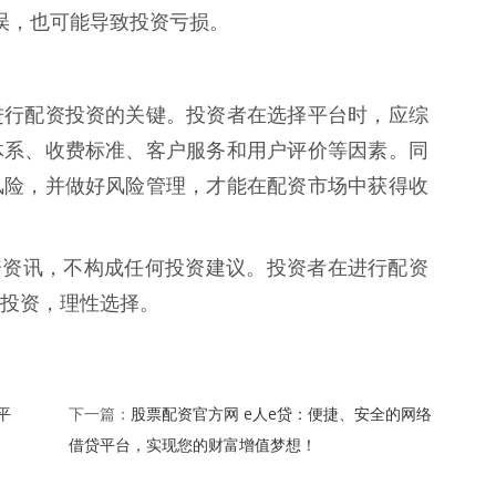
作失误，也可能导致投资亏损。
进行配资投资的关键。投资者在选择平台时，应综
体系、收费标准、客户服务和用户评价等因素。同
风险，并做好风险管理，才能在配资市场中获得收
配资资讯，不构成任何投资建议。投资者在进行配资
投资，理性选择。
平
股票配资官方网 e人e贷：便捷、安全的网络
下一篇：
借贷平台，实现您的财富增值梦想！