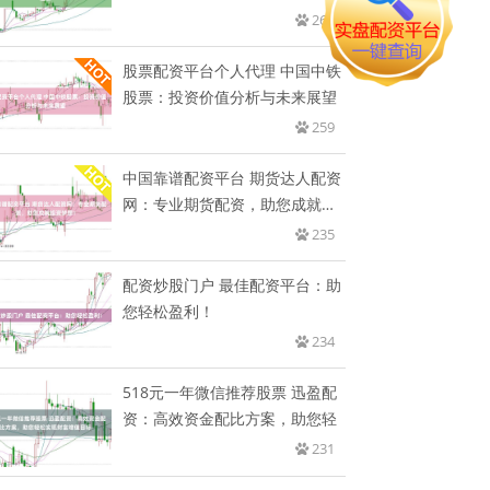
265
股票配资平台个人代理 中国中铁
股票：投资价值分析与未来展望
259
中国靠谱配资平台 期货达人配资
网：专业期货配资，助您成就投
资
235
配资炒股门户 最佳配资平台：助
您轻松盈利！
234
518元一年微信推荐股票 迅盈配
资：高效资金配比方案，助您轻
231