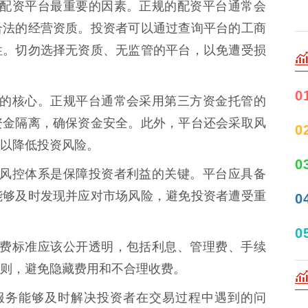
是选择配资平台最重要的因素。正规的配资平台通常会
合法的经营资质。投资者可以通过查询平台的工商
性。切勿选择无资质、无监管的平台，以免遭受损
0
是配资的核心。正规平台通常会采用第三方资金托管的
资金隔离，确保资金安全。此外，平台还会采取风
0
以降低投资风险。
0
完善的风控体系是保障投资者利益的关键。平台应具备
能够及时发现并应对市场风险，避免投资者遭受重
0
0
台的收费标准应该公开透明，包括利息、管理费、手续
则，避免隐藏费用和不合理收费。
客户服务能够及时解决投资者在交易过程中遇到的问