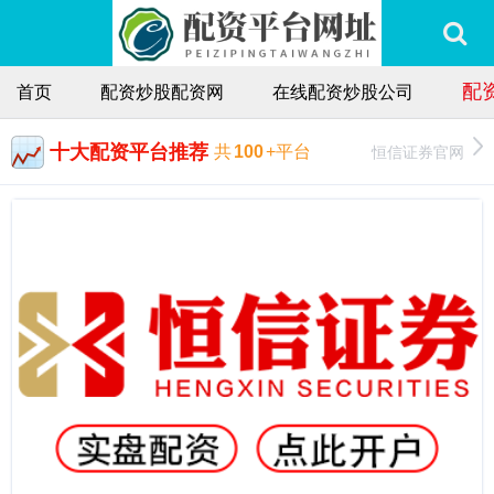
配
首页
配资炒股配资网
在线配资炒股公司
十大配资平台推荐
恒信证券官网
共
100
+平台