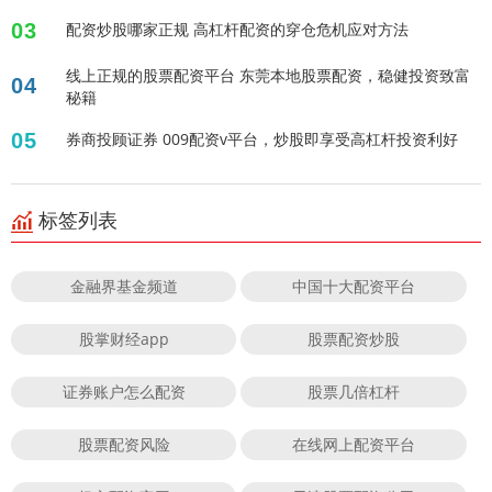
03
配资炒股哪家正规 高杠杆配资的穿仓危机应对方法
线上正规的股票配资平台 东莞本地股票配资，稳健投资致富
04
秘籍
05
券商投顾证券 009配资v平台，炒股即享受高杠杆投资利好
标签列表
金融界基金频道
中国十大配资平台
股掌财经app
股票配资炒股
证券账户怎么配资
股票几倍杠杆
股票配资风险
在线网上配资平台