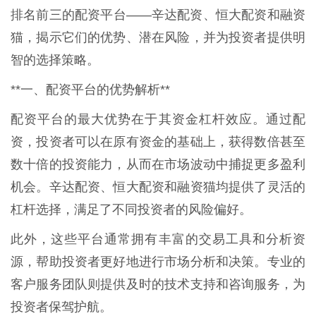
排名前三的配资平台——辛达配资、恒大配资和融资
猫，揭示它们的优势、潜在风险，并为投资者提供明
智的选择策略。
**一、配资平台的优势解析**
配资平台的最大优势在于其资金杠杆效应。通过配
资，投资者可以在原有资金的基础上，获得数倍甚至
数十倍的投资能力，从而在市场波动中捕捉更多盈利
机会。辛达配资、恒大配资和融资猫均提供了灵活的
杠杆选择，满足了不同投资者的风险偏好。
此外，这些平台通常拥有丰富的交易工具和分析资
源，帮助投资者更好地进行市场分析和决策。专业的
客户服务团队则提供及时的技术支持和咨询服务，为
投资者保驾护航。