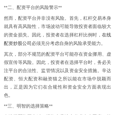
**二、配资平台的风险警示**
然而，配资平台并非没有风险。首先，杠杆交易本身
就具有高风险性，市场波动可能导致投资者面临较大
在线
的资金损失。因此，投资者在选择杠杆比例时，
配资炒股公司
必须充分考虑自身的风险承受能力。
其次，部分不规范的配资平台可能存在资金挪用、虚
假宣传等风险。因此，投资者在选择平台时，务必关
注平台的合法性、监管情况以及资金安全措施。辛达
配资、恒大配资和融资猫之所以能在市场中脱颖而
出，正是因为它们在合规性和资金安全方面表现出
色。
**三、明智的选择策略**