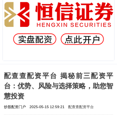
配查查配资平台 揭秘前三配资平
台：优势、风险与选择策略，助您智
慧投资
配查查配资平台
炒股配资门户
2025-05-15 12:59:21