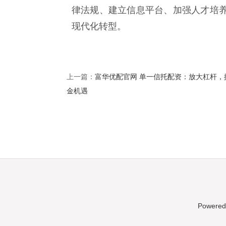
律法规、建立信息平台、加强人才培
现代化转型。
富华优配官网 单一信托配资：放大杠杆，
上一篇：
金机遇
Powered