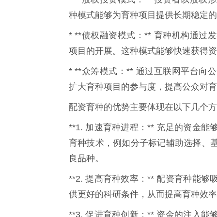
种模式能够为育种项目提供长期稳定的
* **债权融资模式：** 育种机构
项目的开展。这种模式能够快速获得资
* **众筹模式：** 通过互联网平
扩大育种项目的参与度，提高公众对育
配资育种的优势主要体现在以下几个方
**1. 加速育种进程：** 充足的
育种技术，例如分子标记辅助选择、
良品种。
**2. 提高育种效率：** 配资育
供更好的科研条件，从而提高育种效率
**3. 促进育种创新：** 资金的