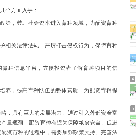
几个方面入手：
台相关政策，鼓励社会资本进入育种领域，为配资育种
产权保护相关法律法规，严厉打击侵权行为，保障育种
透明的育种信息平台，方便投资者了解育种项目的信
4
人才的培养，提高育种队伍的整体素质，为配资育种提
5
策略，具有巨大的发展潜力。通过引入外部资金富
破产量瓶颈，配资育种有望为保障粮食安全、促进
展配资育种的过程中，需要加强政策支持、完善法