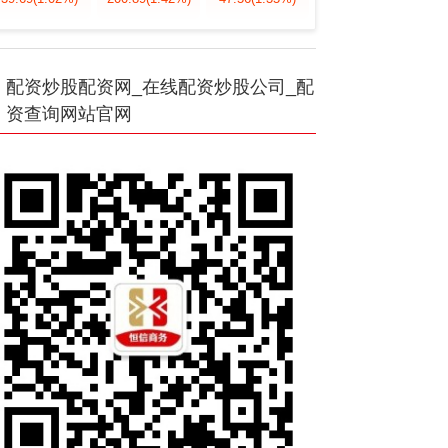
配资炒股配资网_在线配资炒股公司_配
资查询网站官网