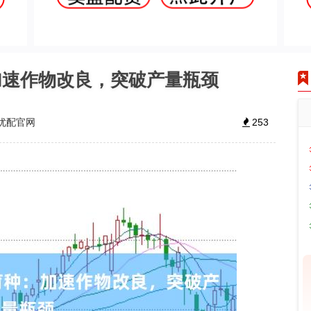
加速作物改良，突破产量瓶颈
优配官网
253