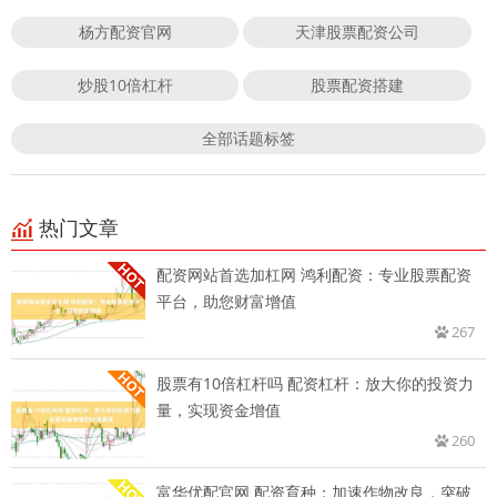
杨方配资官网
天津股票配资公司
炒股10倍杠杆
股票配资搭建
全部话题标签
热门文章
配资网站首选加杠网 鸿利配资：专业股票配资
平台，助您财富增值
267
股票有10倍杠杆吗 配资杠杆：放大你的投资力
量，实现资金增值
260
富华优配官网 配资育种：加速作物改良，突破