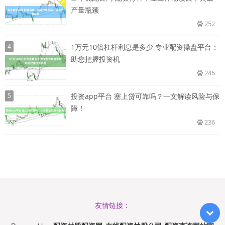
产量瓶颈
252
4
1万元10倍杠杆利息是多少 专业配资操盘平台：
助您把握投资机
246
5
投资app平台 塞上贷可靠吗？一文解读风险与保
障！
236
友情链接：