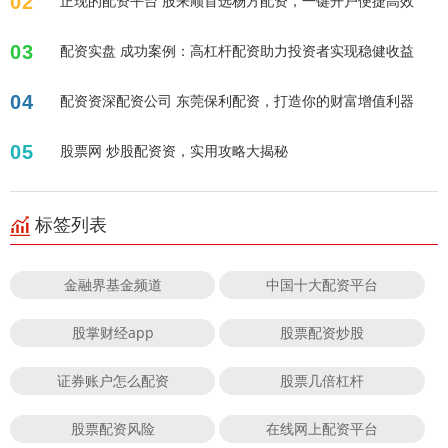
02
正现的配资平台 股来顺首选杨方配资，一键开户便捷高效
03
配资实盘 成功案例：高杠杆配资助力投资者实现稳健收益
04
配资资深配资公司 东莞保利配资，打造你的财富增值利器
05
股票网 炒股配资资，实用攻略大揭秘
标签列表
金融界基金频道
中国十大配资平台
股掌财经app
股票配资炒股
证券账户怎么配资
股票几倍杠杆
股票配资风险
在线网上配资平台