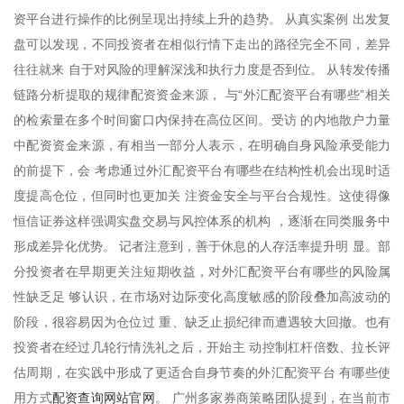
资平台进行操作的比例呈现出持续上升的趋势。 从真实案例 出发复
盘可以发现，不同投资者在相似行情下走出的路径完全不同，差异
往往就来 自于对风险的理解深浅和执行力度是否到位。 从转发传播
链路分析提取的规律配资资金来源， 与“外汇配资平台有哪些”相关
的检索量在多个时间窗口内保持在高位区间。受访 的内地散户力量
中配资资金来源，有相当一部分人表示，在明确自身风险承受能力
的前提下，会 考虑通过外汇配资平台有哪些在结构性机会出现时适
度提高仓位，但同时也更加关 注资金安全与平台合规性。这使得像
恒信证券这样强调实盘交易与风控体系的机构 ，逐渐在同类服务中
形成差异化优势。 记者注意到，善于休息的人存活率提升明 显。部
分投资者在早期更关注短期收益，对外汇配资平台有哪些的风险属
性缺乏足 够认识，在市场对边际变化高度敏感的阶段叠加高波动的
阶段，很容易因为仓位过 重、缺乏止损纪律而遭遇较大回撤。也有
投资者在经过几轮行情洗礼之后，开始主 动控制杠杆倍数、拉长评
估周期，在实践中形成了更适合自身节奏的外汇配资平台 有哪些使
配资查询网站官网
用方式
。 广州多家券商策略团队提到，在当前市