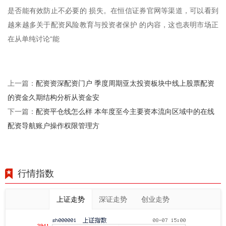
是否能有效防止不必要的 损失。在恒信证券官网等渠道，可以看到
越来越多关于配资风险教育与投资者保护 的内容，这也表明市场正
在从单纯讨论“能
配资资深配资门户 季度周期亚太投资板块中线上股票配资
上一篇：
的资金久期结构分析从资金安
配资平仓线怎么样 本年度至今主要资本流向区域中的在线
下一篇：
配资导航账户操作权限管理方
行情指数
上证走势
深证走势
创业走势