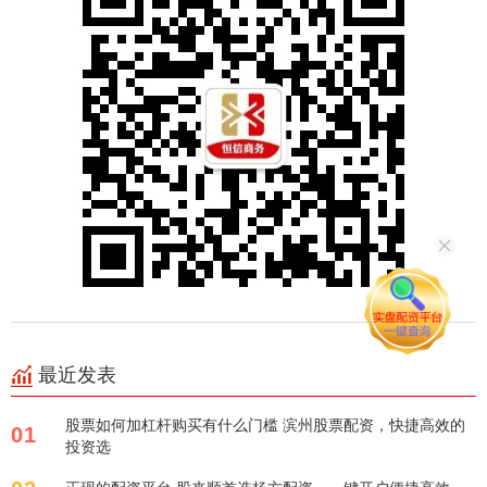
最近发表
股票如何加杠杆购买有什么门槛 滨州股票配资，快捷高效的
01
投资选