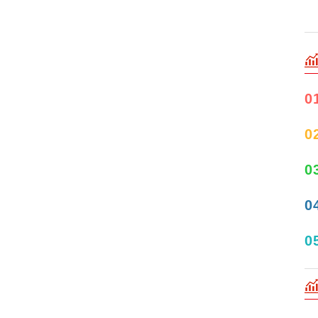
0
0
0
0
0