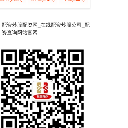
配资炒股配资网_在线配资炒股公司_配
资查询网站官网