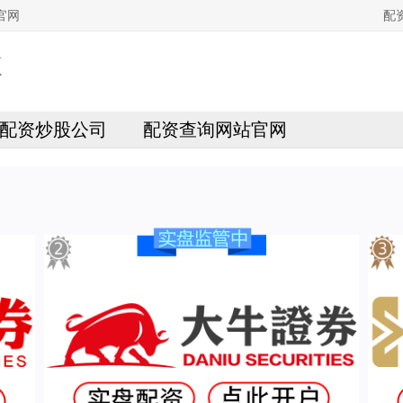
官网
配
配资炒股公司
配资查询网站官网