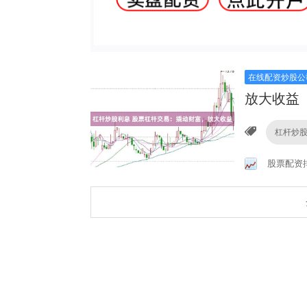
在线配资炒股公
放大收益
杠杆炒
股票配资