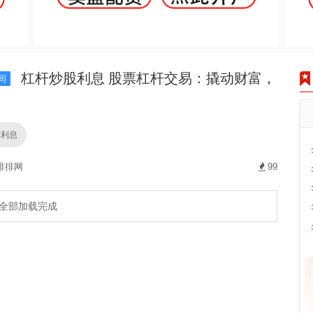
杠杆炒股利息 股票杠杆交易：撬动财富，
司
股利息
排排网
99
全部加载完成