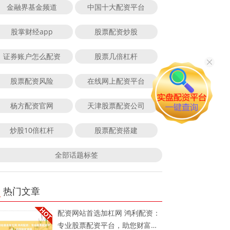
金融界基金频道
中国十大配资平台
股掌财经app
股票配资炒股
证券账户怎么配资
股票几倍杠杆
股票配资风险
在线网上配资平台
杨方配资官网
天津股票配资公司
炒股10倍杠杆
股票配资搭建
全部话题标签
热门文章
配资网站首选加杠网 鸿利配资：
专业股票配资平台，助您财富增