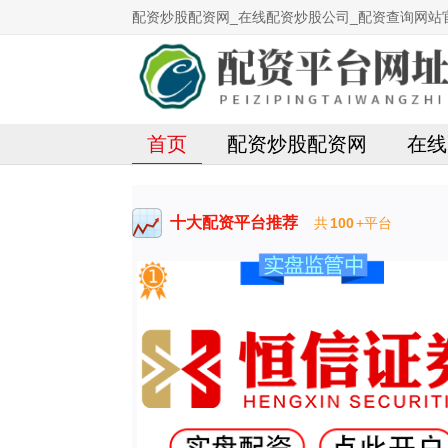
配资炒股配资网_在线配资炒股公司_配资查询网站
首页
配资炒股配资网
在线
十大配资平台推荐
共
100
+平台